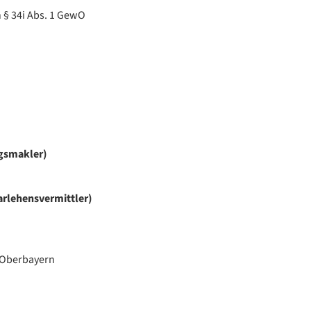
 § 34i Abs. 1 GewO
gsmakler)
rlehensvermittler)
 Oberbayern