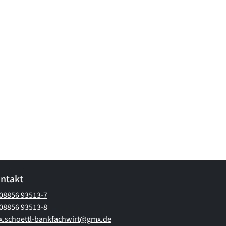
ntakt
08856 93513-7
08856 93513-8
x.schoettl-bankfachwirt@gmx.de